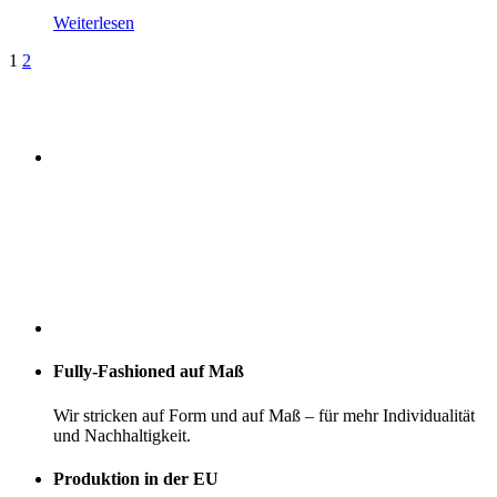
Weiterlesen
Seitennummerierung
1
2
der
Beiträge
Fully-Fashioned auf Maß
Wir stricken auf Form und auf Maß – für mehr Individualität
und Nachhaltigkeit.
Produktion in der EU