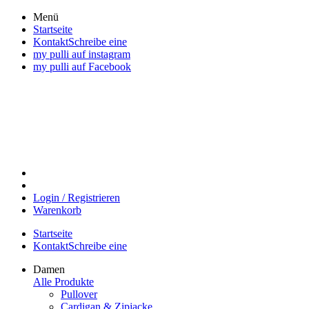
Direkt
Menü
zum
Startseite
Inhalt
KontaktSchreibe eine
wechseln
my pulli auf instagram
my pulli auf Facebook
Login / Registrieren
Warenkorb
Startseite
KontaktSchreibe eine
Damen
Alle Produkte
Pullover
Cardigan & Zipjacke