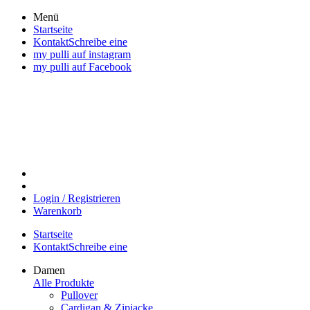
Direkt
Menü
zum
Startseite
Inhalt
KontaktSchreibe eine
wechseln
my pulli auf instagram
my pulli auf Facebook
Login / Registrieren
Warenkorb
Startseite
KontaktSchreibe eine
Damen
Alle Produkte
Pullover
Cardigan & Zipjacke