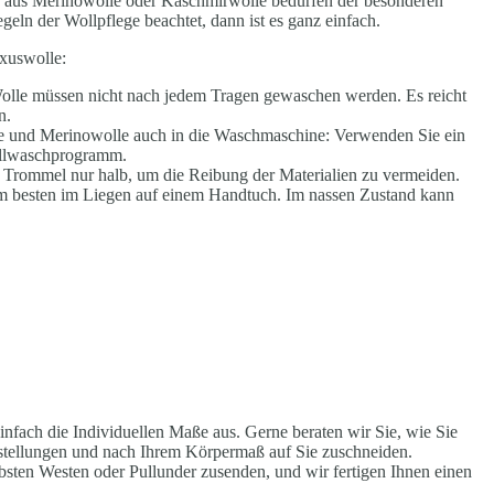
 aus Merinowolle oder Kaschmirwolle bedürfen der besonderen
eln der Wollpflege beachtet, dann ist es ganz einfach.
xuswolle:
olle müssen nicht nach jedem Tragen gewaschen werden. Es reicht
n.
e und Merinowolle auch in die Waschmaschine: Verwenden Sie ein
ollwaschprogramm.
e Trommel nur halb, um die Reibung der Materialien zu vermeiden.
m besten im Liegen auf einem Handtuch. Im nassen Zustand kann
nfach die Individuellen Maße aus. Gerne beraten wir Sie, wie Sie
rstellungen und nach Ihrem Körpermaß auf Sie zuschneiden.
ebsten Westen oder Pullunder zusenden, und wir fertigen Ihnen einen