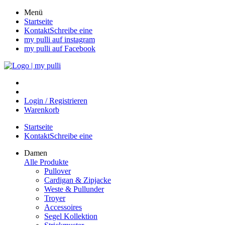
Direkt
Menü
zum
Startseite
Inhalt
KontaktSchreibe eine
wechseln
my pulli auf instagram
my pulli auf Facebook
Login / Registrieren
Warenkorb
Startseite
KontaktSchreibe eine
Damen
Alle Produkte
Pullover
Cardigan & Zipjacke
Weste & Pullunder
Troyer
Accessoires
Segel Kollektion