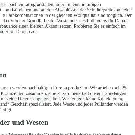
sen sich einfarbig gestalten, oder mit einem farbigen
itt, am Bündchen und an den Abschlüssen der Schulterpartiekann eine
lle Farbkombinationen in der gleichen Wollqualität sind möglich. Der
gucker von der Grundfarbe der Weste oder des Pullunders für Damen
arbnuance einen kleinen Akzent setzen. Probieren Sie es einfach im
under für Damen aus.
on
men werden nachhaltig in Europa produziert. Wir arbeiten seit 25
d Produzenten zusammen, eine Zusammenarbeit die auf jahrelangem
t uns eine Herzensangelegenheit. Wir fertigen keine Kollektionen,
nd“ Geschäft spezialisiert. Jede Weste und jeder Pullunder werden
ertigt.
nder und Westen