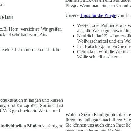
Damen Strickwesten und Pullunder
on.
Pflege. Wenn man ein paar Grundreg
esten
Unsere
Tipps für die Pflege
von Lu
Westen oder Pullunder aus W
z.B. Horn, verzichtet. Wir greifen
aus, die Weste gut auszulüfte
ocknet sehr hart wird. Aus
Natürlich darf Kaschmirwoll
Wollwaschmittel und ein W
Ein Ratschlag: Füllen Sie di
e einer harmonischen und nicht
Getrocknet wird die Weste a
Wolle schnell ausleiern.
rodukte auch in langen und kurzen
ang- und Kurzgrößen-Sortiment ist
auf Maß geschneiderte Westen und
Wählen Sie im Konfigurator dazu ei
Ihren my pulli ganz nach Ihren Vo
Sie können uns auch einen Ihrer li
z
individuellen Maßen
zu fertigen.
neuen nach denselben Maßen.