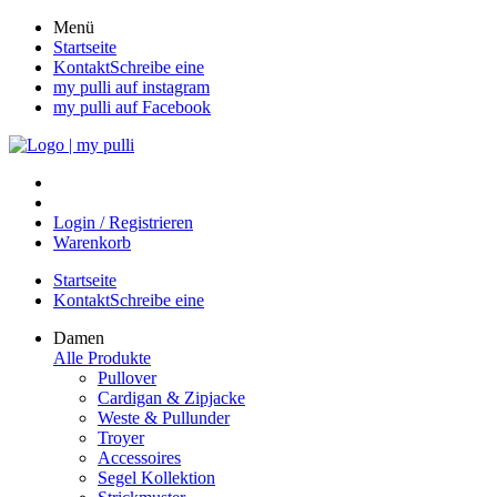
Direkt
Menü
zum
Startseite
Inhalt
KontaktSchreibe eine
wechseln
my pulli auf instagram
my pulli auf Facebook
Login / Registrieren
Warenkorb
Startseite
KontaktSchreibe eine
Damen
Alle Produkte
Pullover
Cardigan & Zipjacke
Weste & Pullunder
Troyer
Accessoires
Segel Kollektion