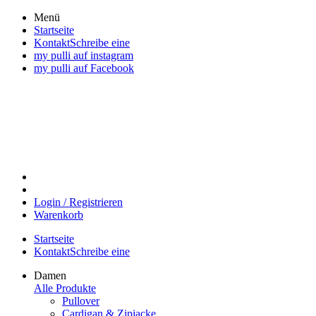
Direkt
Menü
zum
Startseite
Inhalt
KontaktSchreibe eine
wechseln
my pulli auf instagram
my pulli auf Facebook
Login / Registrieren
Warenkorb
Startseite
KontaktSchreibe eine
Damen
Alle Produkte
Pullover
Cardigan & Zipjacke