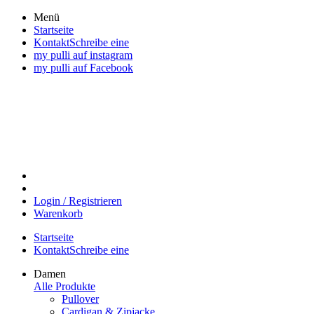
Direkt
Menü
zum
Startseite
Inhalt
KontaktSchreibe eine
wechseln
my pulli auf instagram
my pulli auf Facebook
Login / Registrieren
Warenkorb
Startseite
KontaktSchreibe eine
Damen
Alle Produkte
Pullover
Cardigan & Zipjacke